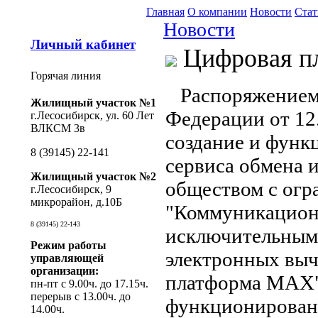
Главная
О компании
Новости
Стат
Новости
Личный кабинет
Цифровая п
Горячая линия
Распоряжением 
Жилищный участок №1
Федерации от 12
г.Лесосибирск, ул. 60 Лет
ВЛКСМ 3в
создание и фун
8 (39145) 22-141
сервиса обмена 
Жилищный участок №2
обществом с огр
г.Лесосибирск, 9
микрорайон, д.10Б
"Коммуникацион
8 (39145) 22-143
исключительным 
Режим работы
электронных вы
управляющей
организации:
платформа МАХ",
пн-пт с 9.00ч. до 17.15ч.
перерыв с 13.00ч. до
функционирован
14.00ч.