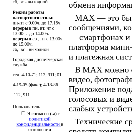
сб, вс - выходной
обмена информа
Режим работы
MAX — это быст
паспортного стола:
пн-пт с 9.00ч. до 17.15ч.
сообщениями, ко
перерыв
пн, вт, чт с
13.00ч. до 14.00ч.
— смартфонах и 
перерыв
ср , пт с 13.00ч.
до 15.00ч.
платформа мини-
сб, вс - выходной
и платежная сист
Городская диспетчерская
служба
В MAX можно от
тел. 4-10-71; 112; 911; 01
видео, фотограф
4-19-05 (факс); 4-18-86
Приложение подд
112, 911
голосовых и вид
слабых устройств
Пользователь
Я согласен (-а) с
политикой
Технические сре
конфиденциальности
в
средств компиля
отношении