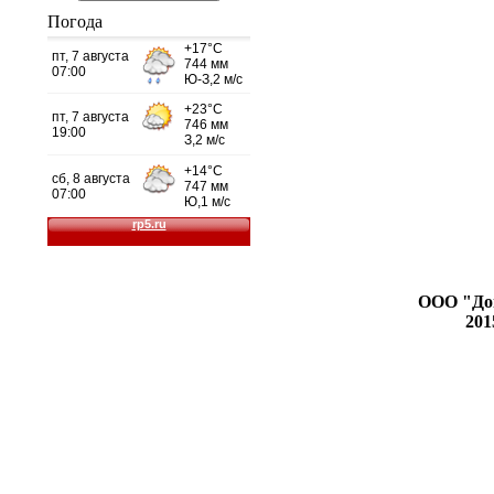
Погода
prestig24.ru
Изумрудный
город
ООО "До
201