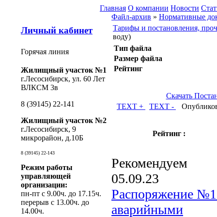
Главная
О компании
Новости
Стат
Файл-архив
»
Нормативные до
Тарифы и постановления, проч
Личный кабинет
воду)
Тип файла
Горячая линия
Размер файла
Рейтинг
Жилищный участок №1
г.Лесосибирск, ул. 60 Лет
ВЛКСМ 3в
Скачать Постан
8 (39145) 22-141
TEXT +
TEXT -
Опубликов
Жилищный участок №2
г.Лесосибирск, 9
Рейтинг :
микрорайон, д.10Б
8 (39145) 22-143
Рекомендуем
Режим работы
05.09.23
управляющей
организации:
Распоряжение №10
пн-пт с 9.00ч. до 17.15ч.
перерыв с 13.00ч. до
аварийными
14.00ч.