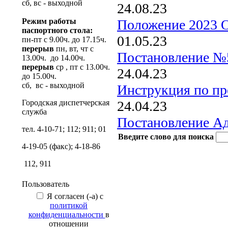
сб, вс - выходной
24.08.23
Режим работы
Положение 202
паспортного стола:
01.05.23
пн-пт с 9.00ч. до 17.15ч.
перерыв
пн, вт, чт с
Постановление №56
13.00ч. до 14.00ч.
перерыв
ср , пт с 13.00ч.
24.04.23
до 15.00ч.
сб, вс - выходной
Инструкция по п
Городская диспетчерская
24.04.23
служба
Постановление Ад
тел. 4-10-71; 112; 911; 01
Введите слово для поиска
4-19-05 (факс); 4-18-86
112, 911
Пользователь
Я согласен (-а) с
политикой
конфиденциальности
в
отношении