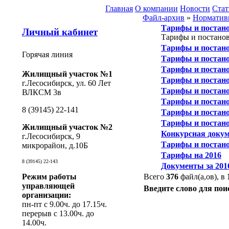
Главная
О компании
Новости
Стат
Файл-архив
»
Норматив
Тарифы и постано
Личный кабинет
Тарифы и постанов
Тарифы и постано
Горячая линия
Тарифы и постано
Тарифы и постано
Жилищный участок №1
Тарифы и постано
г.Лесосибирск, ул. 60 Лет
Тарифы и постано
ВЛКСМ 3в
Тарифы и постано
8 (39145) 22-141
Тарифы и постано
Тарифы и постано
Жилищный участок №2
Конкурсная доку
г.Лесосибирск, 9
Тарифы и постано
микрорайон, д.10Б
Тарифы на 2016
8 (39145) 22-143
Документы за 201
Режим работы
Всего
376
файл(а,ов), в
управляющей
Введите слово для пои
организации:
пн-пт с 9.00ч. до 17.15ч.
перерыв с 13.00ч. до
14.00ч.