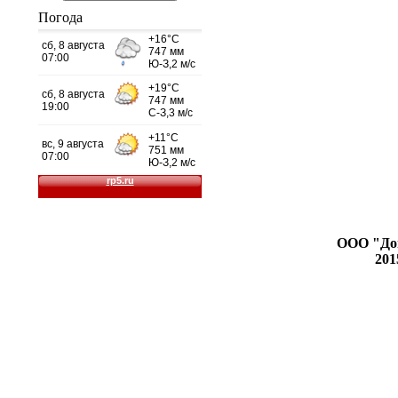
Погода
prestig24.ru
Изумрудный
город
ООО "До
201